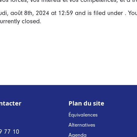
udi, août 8th, 2024
at
12:59
and is filed under . Yo
rrently closed.
ntacter
Plan du site
Équivalences
Alternatives
9 77 10
Agenda