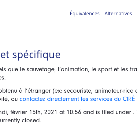
Équivalences
Alternatives
et spécifique
els que le sauvetage, l’animation, le sport et les t
es.
obtenu à l’étranger (ex: secouriste, animateur·ric
vité, ou
contactez directement les services du CIR
ndi, février 15th, 2021
at
10:56
and is filed under .
rrently closed.