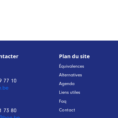
ntacter
Plan du site
Équivalences
Alternatives
9 77 10
Agenda
e.be
Liens utiles
Faq
Contact
1 73 80
@bon.be