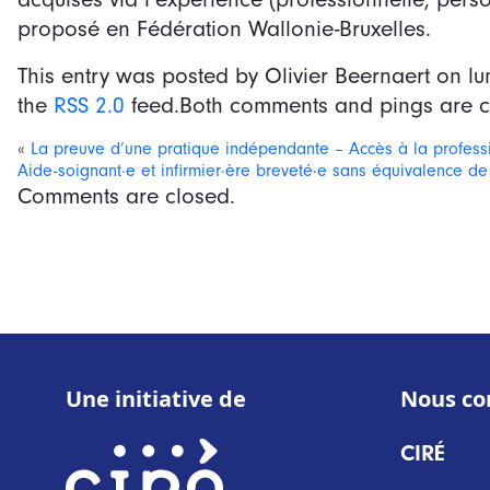
proposé en Fédération Wallonie-Bruxelles.
This entry was posted by Olivier Beernaert on
lu
the
RSS 2.0
feed.Both comments and pings are cu
«
La preuve d’une pratique indépendante – Accès à la profess
Aide-soignant·e et infirmier·ère breveté·e sans équivalence d
Comments are closed.
Une initiative de
Nous co
CIRÉ