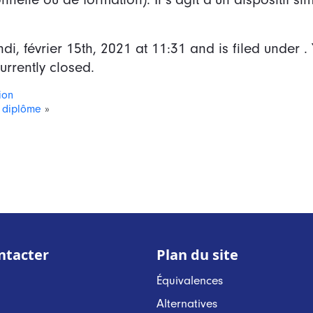
ndi, février 15th, 2021
at
11:31
and is filed under .
rrently closed.
ion
e diplôme
»
ntacter
Plan du site
Équivalences
Alternatives